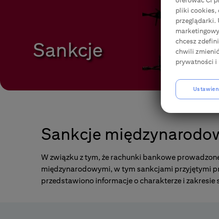
oferować Ci p
pliki cookies
przeglądarki.
marketingowyc
chcesz zdefin
Sankcje
chwili zmieni
prywatności i 
Ustawien
Sankcje międzynarodo
W związku z tym, że rachunki bankowe prowadzone
międzynarodowymi, w tym sankcjami przyjętymi pr
przedstawiono informacje o charakterze i zakresie 