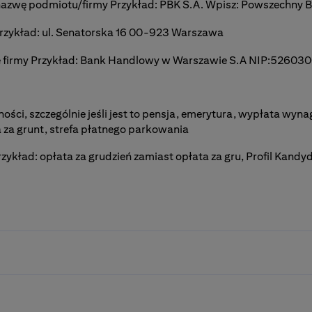
 nazwę podmiotu/firmy Przykład: PBK S.A. Wpisz: Powszechny 
a 12 stycznia 2024 r. w sprawie środków ograniczających w zw
 Przykład: ul. Senatorska 16 00-923 Warszawa
rowe firmy Przykład: Bank Handlowy w Warszawie S.A NIP:52603
 dnia 22 grudnia 2009 r. w sprawie środków ograniczających 
ności, szczególnie jeśli jest to pensja, emerytura, wypłata wyn
 dnia 3 maja 2012 r. w sprawie środków ograniczających w zw
 za grunt, strefa płatnego parkowania
ykład: opłata za grudzień zamiast opłata za gru, Profil Kandy
ia 30 maja 1994 r. zakazujące zaspokajania roszczeń władz hai
ałożone przez lub zgodnie z rezolucjami 917 (1994), 841 (1993)
ednoczonych
nia 25 listopada 2022 r. w sprawie środków ograniczających
dnia 7 lipca 2003 r. dotyczące niektórych szczególnych ogran
ozporządzenie (WE) nr 2465/96
ia 7 grudnia 1992 r. zakazujące zaspokajania roszczeń irackic