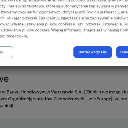
rodukty i usługi dopasowane do Twoich potrzeb, wykorzystujemy na na
, czyli małe pliki tekstowe, które są automatycznie zapisywane w pamięc
 Używamy cookies funkcjonalnych, dotyczących Twoich preferencji, anal
h. Klikając przycisk Zaakceptuj, zgadzasz się na zapisywanie plików c
iować własne ustawienia plików cookies kliknij przycisk Ustawienia. 
ć ustawienia plików cookies. Więcej informacji znajdziesz w naszej Poli
polityce cookie.
ia
Odrzuć wszystkie
Zaak
we
 w Banku Handlowym w Warszawie S.A. ("Bank") nie mogą służyć
zez Organizację Narodów Zjednoczonych, Unię Europejską oraz
sankcji.