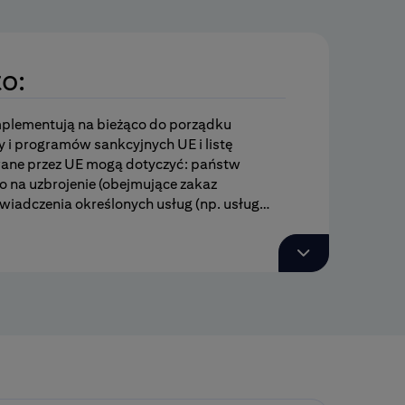
o:
mplementują na bieżąco do porządku
 i programów sankcyjnych UE i listę
owane przez UE mogą dotyczyć: państw
 na uzbrojenie (obejmujące zakaz
wiadczenia określonych usług (np. usług
ez wszystkie osoby fizyczne i prawne
w ruchu osobowym; sankcje
stawie art. 25 Karty ONZ (ratyfikowanej
ną realizując Rezolucje Rady
rawnego UE przez właściwe organy
ządzeń Rady Europy znajdą państwo poniżej.
w Skarbu (np. OFAC) i Departamentu Stanu.
astosowanie w ich pełnym zakresie kiedy w