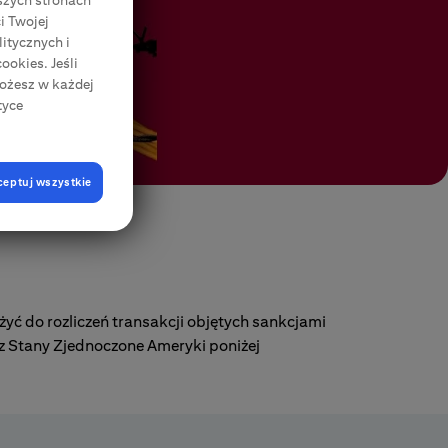
szych stronach
i Twojej
itycznych i
ookies. Jeśli
Możesz w każdej
tyce
ceptuj wszystkie
 do rozliczeń transakcji objętych sankcjami
 Stany Zjednoczone Ameryki poniżej