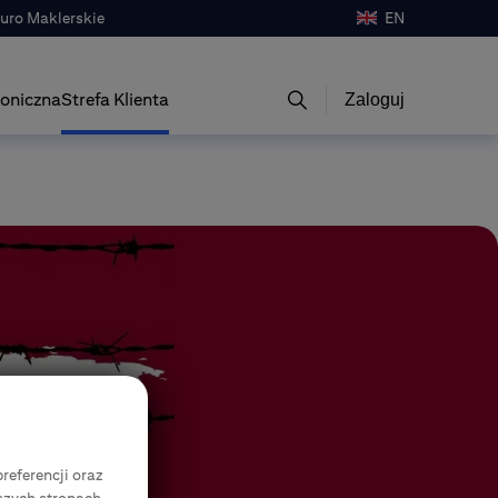
iuro Maklerskie
EN
oniczna
Strefa Klienta
Zaloguj
referencji oraz