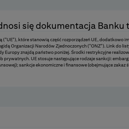
dnosi się dokumentacja Banku t
 ("UE"), które stanowią część rozporządzeń UE, dodatkowo i
gidą Organizacji Narodów Zjednoczonych ("ONZ"). Link do listy
y Europy znajdą państwo poniżej. Środki restrykcyjne realiz
 prywatnych. UE stosuje następujące rodzaje sankcji: embargo
nsowej); sankcje ekonomiczne i finansowe (obejmujące zakaz ś
h. Sankcje ekonomiczne i finansowe muszą być realizowane prz
mioty unijne prowadzące działalność zagranicą; ograniczenia 
ym, w drodze rezolucji Rady Bezpieczeństwa ONZ, które na pod
stosunku do podmiotów podejrzanych o działalność terrorystycz
aństwa członkowskie i podlegają transpozycji do porządku p
i rozporządzeń. Link do listy aktualnie obowiązujących Rozpor
 Ameryki ("USA") pozostają zasadniczo w gestii Departamentó
zonych przez OFAC znajdą Państwo poniżej. Sankcje USA mają z
definiowana jako: