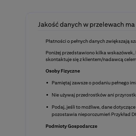
3. Listy sankcyjne ONZ, dostępne na stron
Bośnia i Hercegowina
http://www.un.org/sc/committees/1267/c
wywóz/wwóz materiałów informacyjny
Decyzja Rady 2011/173/WPZiB z dnia 21 ma
przedmioty o drobnej wartości zakupio
Jakość danych w przelewach ma 
Burundi
niekomercyjne rozliczenie w ramach ro
Rozporządzenie Rady (UE) 2015/1755 z dni
Płatności o pełnych danych zwiększają sza
opłata za dostarczenie środków pomoc
Czarnogóra
Poniżej przedstawiono kilka wskazówek, 
skontaktuje się z klientem/nadawcą celem
Rozporządzenie Rady (WE) NR 1733/94 z dni
W przypadku innego charakteru transakcj
wpływ wywarła rezolucja nr 757(1992) Ra
Osoby Fizyczne
Chiny
Pamiętaj zawsze o podaniu pełnego im
Konkluzje Prezydencji Rady Europejskiej z
Nie używaj przedrostków ani przyrostk
Demokratyczna Republika Konga
Podaj, jeśli to możliwe, dane dotyczące
pozostawia nieporozumień Przykład 
ROZPORZĄDZENIE RADY (WE) NR 1183/2005 
Republice Konga
Podmioty Gospodarcze
Gwatemala