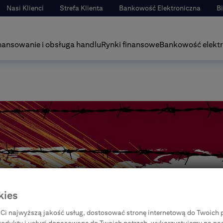
Nasi Klienci
Strefa Klienta
Bankowość Elektroniczna
B
nansowanie i obsługa handlu
Rynki finansowe
Bankowość elektr
kies
Ci najwyższą jakość usług, dostosować stronę internetową do Twoich p