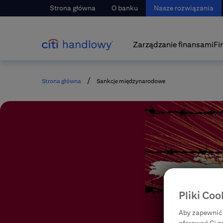
Strona główna
O banku
Nasze rozwiązania
Zarządzanie finansami
Fi
/
Strona główna
Sankcje międzynarodowe
Pliki Coo
Aby zapewnić 