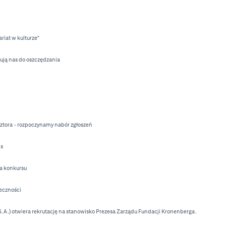
riat w kulturze"
wują nas do oszczędzania
sztora - rozpoczynamy nabór zgłoszeń
ns
wa konkursu
łeczności
A.) otwiera rekrutację na stanowisko Prezesa Zarządu Fundacji Kronenberga.