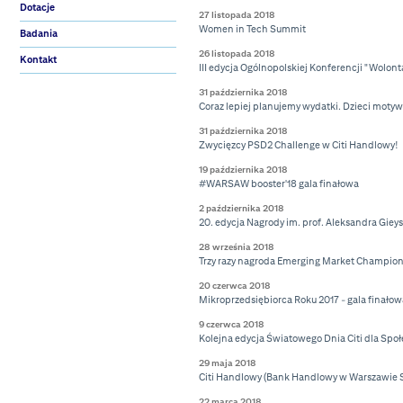
Dotacje
27 listopada 2018
Women in Tech Summit
Badania
26 listopada 2018
Kontakt
III edycja Ogólnopolskiej Konferencji "Wolonta
31 października 2018
Coraz lepiej planujemy wydatki. Dzieci moty
31 października 2018
Zwycięzcy PSD2 Challenge w Citi Handlowy!
19 października 2018
#WARSAW booster'18 gala finałowa
2 października 2018
20. edycja Nagrody im. prof. Aleksandra Giey
28 września 2018
Trzy razy nagroda Emerging Market Champio
20 czerwca 2018
Mikroprzedsiębiorca Roku 2017 - gala finało
9 czerwca 2018
Kolejna edycja Światowego Dnia Citi dla Spo
29 maja 2018
Citi Handlowy (Bank Handlowy w Warszawie S.
22 marca 2018