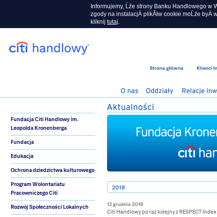
Informujemy, Ĺźe strony Banku Handlowego w Wa
zgody na instalacjÄ plikĂłw cookie moĹźe byÄ w
kliknij
tutaj
.
Strona główna
Klienci 
Fundacja Citi Handlowy im.
Leopolda Kronenberga
Fundacja
Edukacja
Ochrona dziedzictwa kulturowego
Program Wolontariatu
2018
Pracowniczego Citi
12 grudnia 2018
Rozwój Społeczności Lokalnych
Citi Handlowy po raz kolejny z RESPECT Index