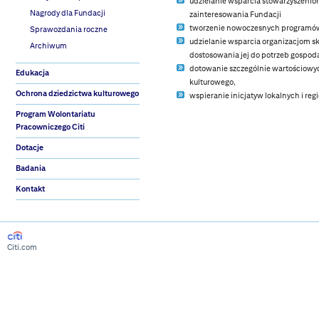
udzielanie wsparcia stowarzyszenio
Nagrody dla Fundacji
zainteresowania Fundacji
tworzenie nowoczesnych programów 
Sprawozdania roczne
udzielanie wsparcia organizacjom sk
Archiwum
dostosowania jej do potrzeb gospod
dotowanie szczególnie wartościowyc
Edukacja
kulturowego,
Ochrona dziedzictwa kulturowego
wspieranie inicjatyw lokalnych i re
Program Wolontariatu
Pracowniczego Citi
Dotacje
Badania
Kontakt
Citi.com