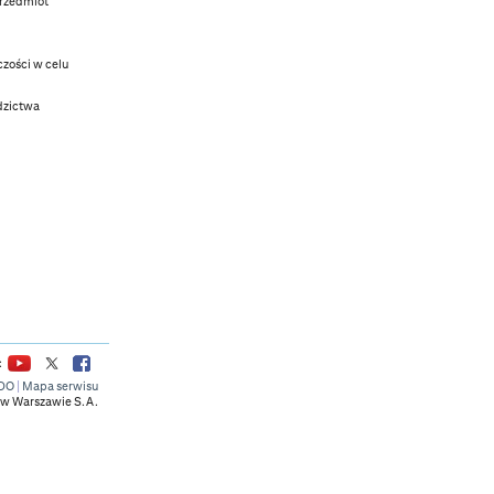
przedmiot
czości w celu
dzictwa
:
DO
|
Mapa serwisu
w Warszawie S.A.