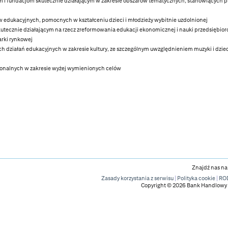
m i fundacjom skutecznie działającym w zakresie obszarów tematycznych, stanowiących 
edukacyjnych, pomocnych w kształceniu dzieci i młodzieży wybitnie uzdolnionej
utecznie działającym na rzecz zreformowania edukacji ekonomicznej i nauki przedsiębior
arki rynkowej
h działań edukacyjnych w zakresie kultury, ze szczególnym uwzględnieniem muzyki i dzie
gionalnych w zakresie wyżej wymienionych celów
Znajdź nas na
Zasady korzystania z serwisu
|
Polityka cookie
|
RO
Copyright ©
2026
Bank Handlowy 