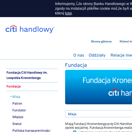
Informujemy, Ĺźe strony Banku Handlowego w Wa
zgody na instalacjÄ plikĂłw cookie moĹźe byÄ w
kliknij
tutaj
.
Strona główna
Klienci 
Fundacja Citi Handlowy im.
Leopolda Kronenberga
Fundacja
Misja
Patron
Fundator
Misja
Władze
Statut
Misją Fundacji Kronenberga przy Citi Handlowy
opieki socjalnej. Fundacja Kronenberga reali
Polityka transparentności