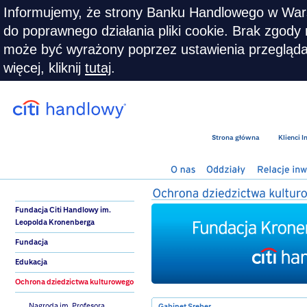
Informujemy, że strony Banku Handlowego w War
do poprawnego działania pliki cookie. Brak zgody n
może być wyrażony poprzez ustawienia przeglądar
więcej, kliknij
tutaj
.
Strona główna
Klienci 
Fundacja Citi Handlowy im.
Leopolda Kronenberga
Fundacja
Edukacja
Ochrona dziedzictwa kulturowego
Nagroda im. Profesora
Gabinet Sreber