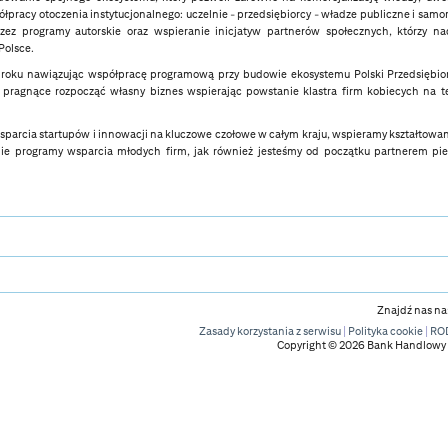
spółpracy otoczenia instytucjonalnego: uczelnie - przedsiębiorcy - władze publiczne i sa
zez programy autorskie oraz wspieranie inicjatyw partnerów społecznych, którzy n
Polsce.
 roku nawiązując współpracę programową przy budowie ekosystemu Polski Przedsiębior
 pragnące rozpocząć własny biznes wspierając powstanie klastra firm kobiecych na t
wsparcia startupów i innowacji na kluczowe czołowe w całym kraju, wspieramy kształtowa
tnie programy wsparcia młodych firm, jak również jesteśmy od początku partnerem pi
Znajdź nas na
Zasady korzystania z serwisu
|
Polityka cookie
|
RO
Copyright ©
2026
Bank Handlowy 