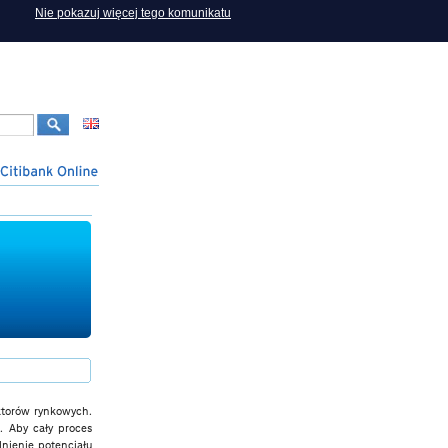
Nie pokazuj więcej tego komunikatu
ktorów rynkowych.
. Aby cały proces
nienie potencjału