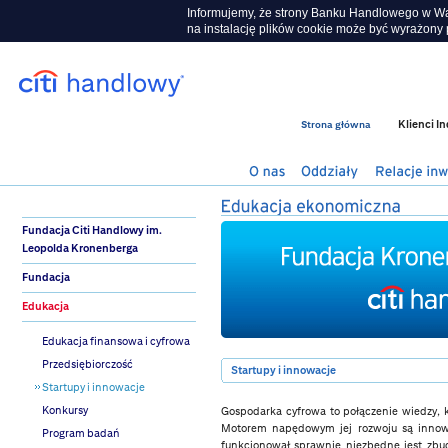
Informujemy, że strony Banku Handlowego w War
na instalację plików cookie może być wyrażony p
Klienci I
Strona główna
Fundacja Citi Handlowy im.
Leopolda Kronenberga
Fundacja
Edukacja
Edukacja finansowa i cyfrowa
Przedsiębiorczość
Startupy i innowacje
Startupy i innowacje
Konkursy
Gospodarka cyfrowa to połączenie wiedzy, 
Motorem napędowym jej rozwoju są innowa
Program badań
funkcjonował sprawnie niezbędne jest zbud