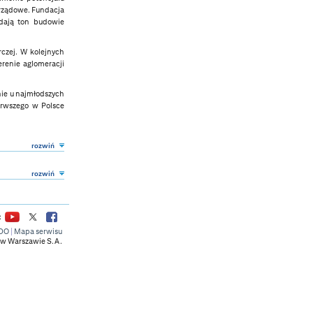
morządowe. Fundacja
adają ton budowie
czej. W kolejnych
erenie aglomeracji
nie u najmłodszych
erwszego w Polsce
rozwiń
rozwiń
:
DO
|
Mapa serwisu
w Warszawie S.A.