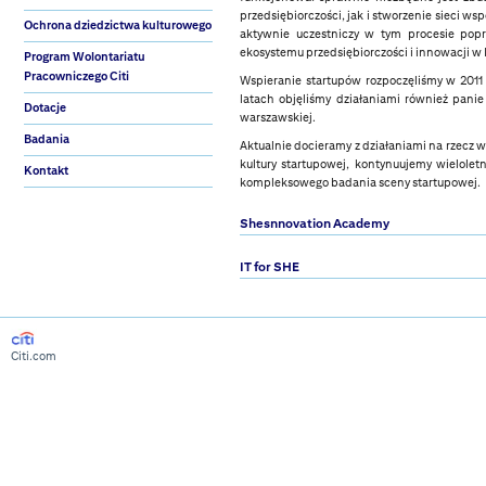
przedsiębiorczości, jak i stworzenie sieci w
Ochrona dziedzictwa kulturowego
aktywnie uczestniczy w tym procesie popr
ekosystemu przedsiębiorczości i innowacji w 
Program Wolontariatu
Pracowniczego Citi
Wspieranie startupów rozpoczęliśmy w 2011
latach objęliśmy działaniami również panie
Dotacje
warszawskiej.
Badania
Aktualnie docieramy z działaniami na rzecz 
kultury startupowej, kontynuujemy wielole
Kontakt
kompleksowego badania sceny startupowej.
Shesnnovation Academy
IT for SHE
Citi.com