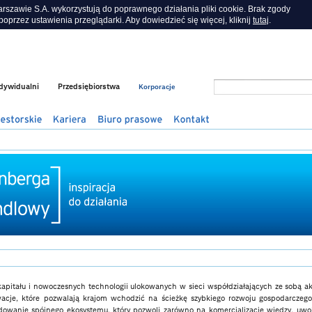
szawie S.A. wykorzystują do poprawnego działania pliki cookie. Brak zgody
oprzez ustawienia przeglądarki. Aby dowiedzieć się więcej, kliknij
tutaj
.
ndywidualni
Przedsiębiorstwa
Korporacje
kapitału i nowoczesnych technologii ulokowanych w sieci współdziałających ze sobą a
cje, które pozwalają krajom wchodzić na ścieżkę szybkiego rozwoju gospodarczego
owanie spójnego ekosystemu, który pozwoli zarówno na komercjalizację wiedzy, uwol