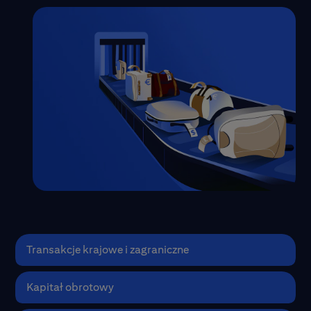
Transakcje krajowe i zagraniczne
Uprość swoje operacje krajowe i
Kapitał obrotowy
zagraniczne