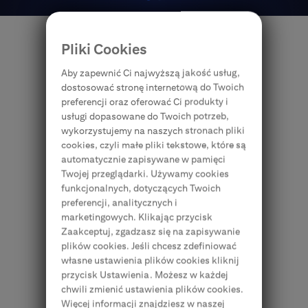
Pliki Cookies
Aby zapewnić Ci najwyższą jakość usług,
dostosować stronę internetową do Twoich
Bankowość przedsiębiorstw
preferencji oraz oferować Ci produkty i
usługi dopasowane do Twoich potrzeb,
W Bankowości Przedsiębiorstw Citi
wykorzystujemy na naszych stronach pliki
Handlowy wspieramy dynamicznie
cookies, czyli małe pliki tekstowe, które są
rozwijające się firmy na każdym etapie ich
automatycznie zapisywane w pamięci
rozwoju, również za granicą. Dzięki naszej
Twojej przeglądarki. Używamy cookies
przynależności do grupy Citi zapewniamy
funkcjonalnych, dotyczących Twoich
dostęp do bankowości przedsiębiorstw
preferencji, analitycznych i
w blisko 100 krajach na całym świecie.
marketingowych. Klikając przycisk
Nasi doradcy działają
Zaakceptuj, zgadzasz się na zapisywanie
w wyspecjalizowanych zespołach
plików cookies. Jeśli chcesz zdefiniować
branżowych i znają specyfikę lokalnego
własne ustawienia plików cookies kliknij
przycisk Ustawienia. Możesz w każdej
rynku i Twojego biznesu. Dzięki temu są
chwili zmienić ustawienia plików cookies.
gotowi podzielić się z Tobą unikalną wiedzą
Więcej informacji znajdziesz w naszej
i rozwiązaniami, które sprawdziły się