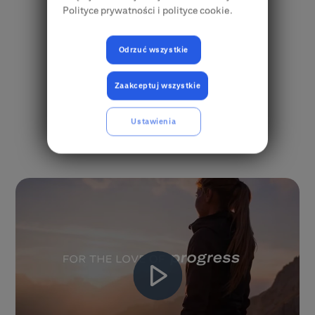
Bądźmy w kontakcie
Polityce prywatności i polityce cookie.
w danym sektorze.
Skontaktuj się
Odrzuć wszystkie
Zaakceptuj wszystkie
Ustawienia