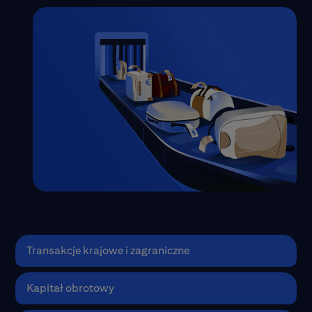
Transakcje krajowe i zagraniczne
Uprość swoje operacje krajowe i
Kapitał obrotowy
zagraniczne