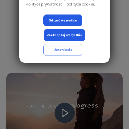
Bądźmy w kontakcie
Polityce prywatności i polityce cookie.
w danym sektorze.
Skontaktuj się
Odrzuć wszystkie
Zaakceptuj wszystkie
Ustawienia