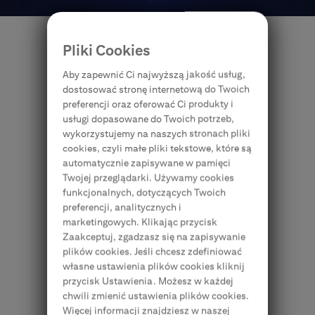
Pliki Cookies
Aby zapewnić Ci najwyższą jakość usług,
dostosować stronę internetową do Twoich
Bankowość przedsiębiorstw
preferencji oraz oferować Ci produkty i
usługi dopasowane do Twoich potrzeb,
W Bankowości Przedsiębiorstw Citi
wykorzystujemy na naszych stronach pliki
Handlowy wspieramy dynamicznie
cookies, czyli małe pliki tekstowe, które są
rozwijające się firmy na każdym etapie ich
automatycznie zapisywane w pamięci
rozwoju, również za granicą. Dzięki naszej
Twojej przeglądarki. Używamy cookies
przynależności do grupy Citi zapewniamy
funkcjonalnych, dotyczących Twoich
dostęp do bankowości przedsiębiorstw
preferencji, analitycznych i
w blisko 100 krajach na całym świecie.
marketingowych. Klikając przycisk
Nasi doradcy działają
Zaakceptuj, zgadzasz się na zapisywanie
w wyspecjalizowanych zespołach
plików cookies. Jeśli chcesz zdefiniować
branżowych i znają specyfikę lokalnego
własne ustawienia plików cookies kliknij
przycisk Ustawienia. Możesz w każdej
rynku i Twojego biznesu. Dzięki temu są
chwili zmienić ustawienia plików cookies.
gotowi podzielić się z Tobą unikalną wiedzą
Więcej informacji znajdziesz w naszej
i rozwiązaniami, które sprawdziły się