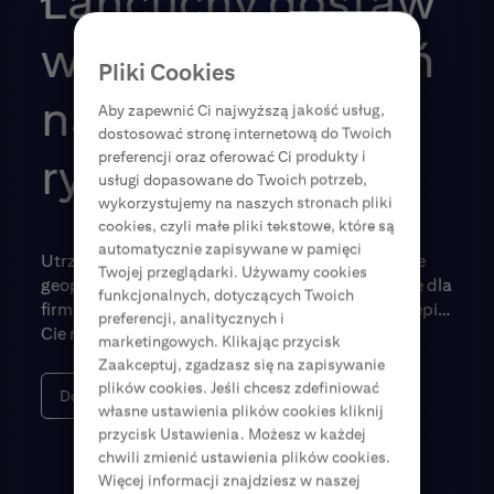
Łańcuchy dostaw
w erze zawirowań
Pliki Cookies
na globalnych
Aby zapewnić Ci najwyższą jakość usług,
dostosować stronę internetową do Twoich
rynkach
preferencji oraz oferować Ci produkty i
usługi dopasowane do Twoich potrzeb,
wykorzystujemy na naszych stronach pliki
cookies, czyli małe pliki tekstowe, które są
automatycznie zapisywane w pamięci
Utrzymanie stabilnych łańcuchów dostaw w erze
Twojej przeglądarki. Używamy cookies
geopolitycznych kryzysów to poważne wyzwanie dla
funkcjonalnych, dotyczących Twoich
firm. Sprawdź, jakie rozwiązania finansowe najlepiej
preferencji, analitycznych i
Cię na nie przygotują.
marketingowych. Klikając przycisk
Zaakceptuj, zgadzasz się na zapisywanie
plików cookies. Jeśli chcesz zdefiniować
Dowiedz się więcej
własne ustawienia plików cookies kliknij
przycisk Ustawienia. Możesz w każdej
chwili zmienić ustawienia plików cookies.
Więcej informacji znajdziesz w naszej