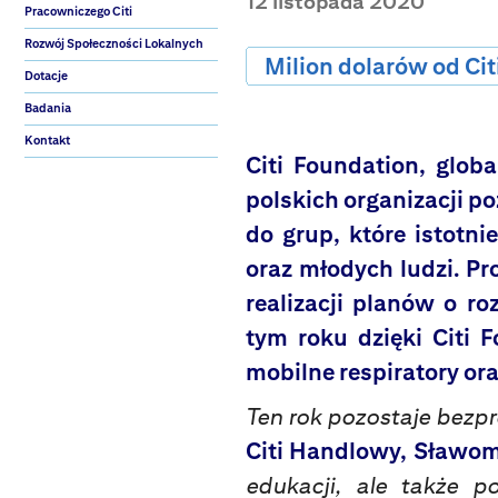
12 listopada 2020
Pracowniczego Citi
Rozwój Społeczności Lokalnych
Milion dolarów od Ci
Dotacje
Badania
Kontakt
Citi Foundation, glob
polskich organizacji 
do grup, które istotni
oraz młodych ludzi. Pr
realizacji planów o r
tym roku dzięki Citi F
mobilne respiratory ora
Ten rok pozostaje bez
Citi Handlowy, Sławomi
edukacji, ale także p