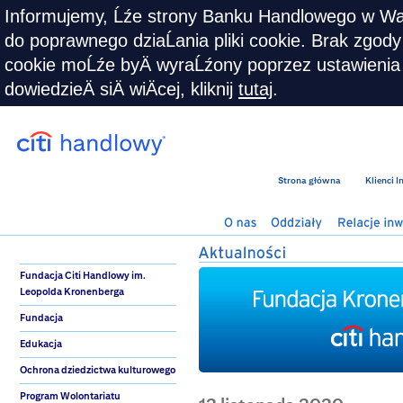
Informujemy, Ĺźe strony Banku Handlowego w War
do poprawnego dziaĹania pliki cookie. Brak zgody n
cookie moĹźe byÄ wyraĹźony poprzez ustawienia 
dowiedzieÄ siÄ wiÄcej, kliknij
tutaj
.
Strona główna
Klienci 
Fundacja Citi Handlowy im.
Leopolda Kronenberga
Fundacja
Edukacja
Ochrona dziedzictwa kulturowego
Program Wolontariatu