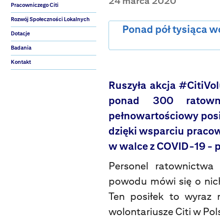
24 marca 2020
Pracowniczego Citi
Rozwój Społeczności Lokalnych
Ponad pół tysiąca w
Dotacje
Badania
Kontakt
Ruszyła akcja #CitiVo
ponad 300 ratown
pełnowartościowy posił
dzięki wsparciu pracown
w walce z COVID-19 - p
Personel ratownictwa
powodu mówi się o nich "
Ten posiłek to wyraz 
wolontariusze Citi w Pol