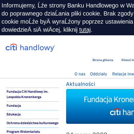
Informujemy, Ĺźe strony Banku Handlowego w War
do poprawnego dziaĹania pliki cookie. Brak zgody n
cookie moĹźe byÄ wyraĹźony poprzez ustawienia 
dowiedzieÄ siÄ wiÄcej, kliknij
tutaj
.
Strona główna
Klienci 
Fundacja Citi Handlowy im.
Leopolda Kronenberga
Fundacja
Edukacja
Ochrona dziedzictwa kulturowego
Program Wolontariatu