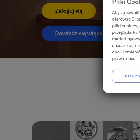
Pliki Coo
Usługi i produkty do Karty
Zaloguj się
Aby zapewnić 
oferować Ci p
Ubezpieczenia
pliki cookies
przeglądarki.
Dowiedz się więcej
marketingowyc
E-bankowość
chcesz zdefin
chwili zmieni
prywatności i 
Citi Specials
Ustawien