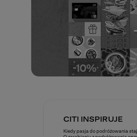
CITI INSPIRUJE
Kiedy pasja do podróżowania staj
O zarabianiu z podróżowania op