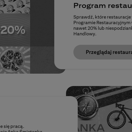
Program restau
Sprawdź, które restauracje
Programie Restauracyjnym Cit
nawet 20% lub niespodzianką
Handlowy.
Przeglądaj restaur
e się pracą.
owie Anka Śmietanka.