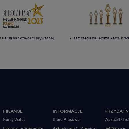
r usług bankowości prywatnej.
7 lat z rzędu najlepsza karta kr
FINANSE
INFORMACJE
PRZYDATNE
Kursy Walut
Biuro Prasowe
Wskaźniki re
Informacje finansowe
Aktualności CitiService
SelfService