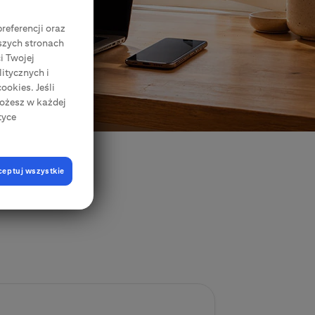
Zgody Elektroniczne
CitiDirect Mobile
referencji oraz
Korporacje, przedsiębiorstwa, samorządy
szych stronach
i Twojej
itycznych i
ookies. Jeśli
Możesz w każdej
tyce
ceptuj wszystkie