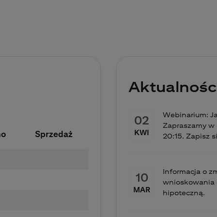
Aktualnośc
Webinarium: J
02
Zapraszamy w c
KWI
no
Sprzedaż
20:15. Zapisz s
Informacja o 
10
wnioskowania 
MAR
hipoteczną.