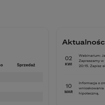
Aktualnośc
Webinarium: J
02
Zapraszamy w c
KWI
no
Sprzedaż
20:15. Zapisz s
Informacja o 
10
wnioskowania 
MAR
hipoteczną.