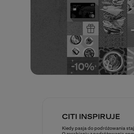
CITI INSPIRUJE
Kiedy pasja do podróżowania staj
O zarabianiu z podróżowania op