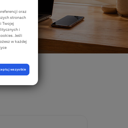
Zgody Elektroniczne
CitiDirect Mobile
referencji oraz
Korporacje, przedsiębiorstwa, samorządy
szych stronach
i Twojej
itycznych i
ookies. Jeśli
Możesz w każdej
tyce
ceptuj wszystkie