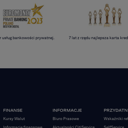
r usług bankowości prywatnej.
7 lat z rzędu najlepsza karta kr
FINANSE
INFORMACJE
PRZYDATNE
Kursy Walut
Biuro Prasowe
Wskaźniki re
Informacje finansowe
Aktualności CitiService
SelfService