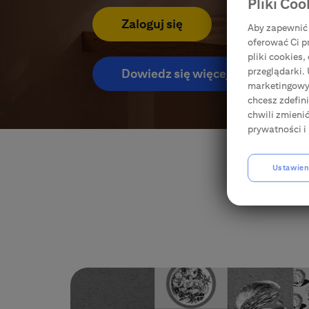
Pliki Coo
Usługi i produkty do Karty
Zaloguj się
Aby zapewnić 
oferować Ci p
Ubezpieczenia
pliki cookies
przeglądarki.
Dowiedz się więcej
marketingowyc
E-bankowość
chcesz zdefin
chwili zmieni
prywatności i 
Citi Specials
Ustawien