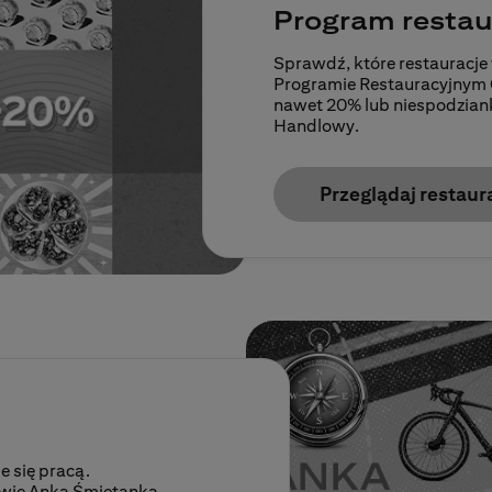
Program restau
Sprawdź, które restauracje
Programie Restauracyjnym Cit
nawet 20% lub niespodzianką
Handlowy.
Przeglądaj restaur
e się pracą.
owie Anka Śmietanka.