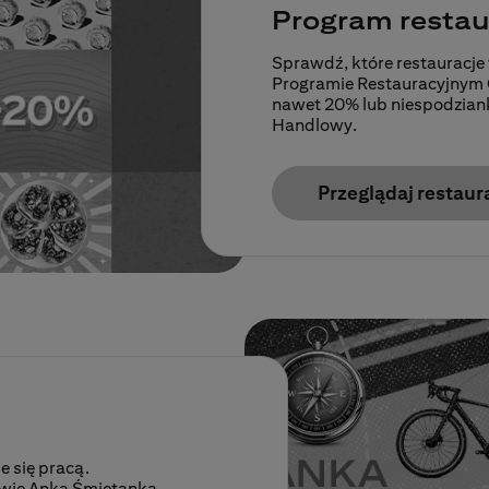
Program restau
Sprawdź, które restauracje
Programie Restauracyjnym Cit
nawet 20% lub niespodzianką
Handlowy.
Przeglądaj restaur
e się pracą.
owie Anka Śmietanka.