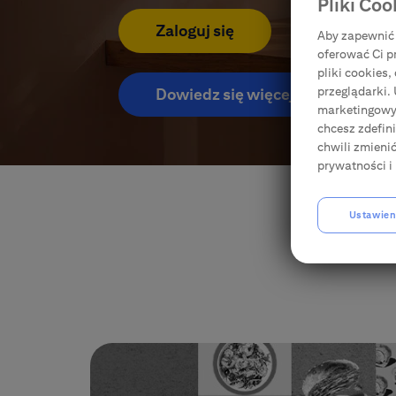
Pliki Coo
Usługi i produkty do Karty
Zaloguj się
Aby zapewnić 
oferować Ci p
Ubezpieczenia
pliki cookies
przeglądarki.
Dowiedz się więcej
marketingowyc
E-bankowość
chcesz zdefin
chwili zmieni
prywatności i 
Citi Specials
Ustawien