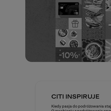
CITI INSPIRUJE
Kiedy pasja do podróżowania staj
O zarabianiu z podróżowania op