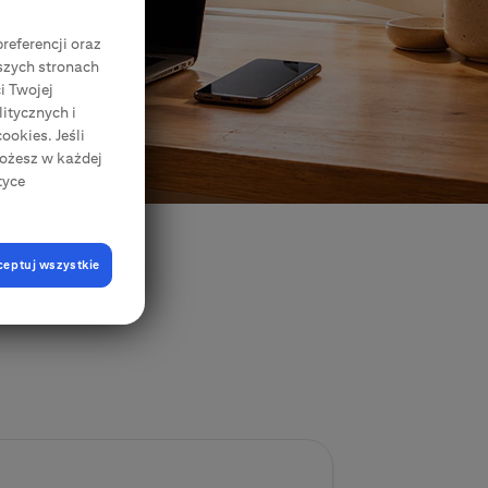
Zgody Elektroniczne
CitiDirect Mobile
referencji oraz
Korporacje, przedsiębiorstwa, samorządy
szych stronach
i Twojej
itycznych i
ookies. Jeśli
Możesz w każdej
tyce
ceptuj wszystkie