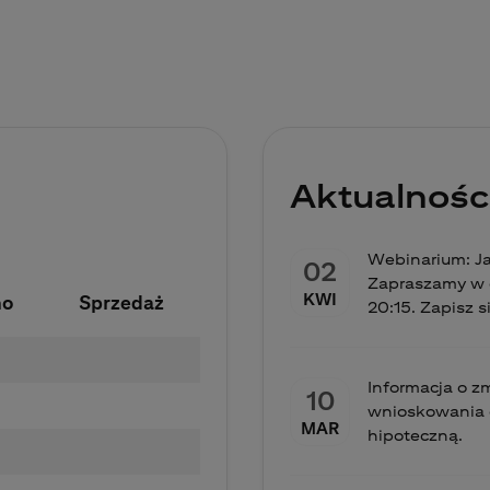
Aktualnośc
Webinarium: J
02
Zapraszamy w c
KWI
no
Sprzedaż
20:15. Zapisz s
Informacja o 
10
wnioskowania 
MAR
hipoteczną.