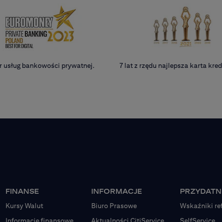
r usług bankowości prywatnej.
7 lat z rzędu najlepsza karta kr
FINANSE
INFORMACJE
PRZYDATNE
Kursy Walut
Biuro Prasowe
Wskaźniki re
Informacje finansowe
Aktualności CitiService
SelfService