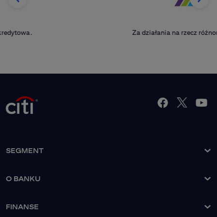
Za działania na rzecz różnorodności.
SEGMENT
O banku
O BANKU
Nasze rozwiązania
Grupa Kapitałowa
Nasi Klienci
FINANSE
Zarząd Banku
Strefa Klienta