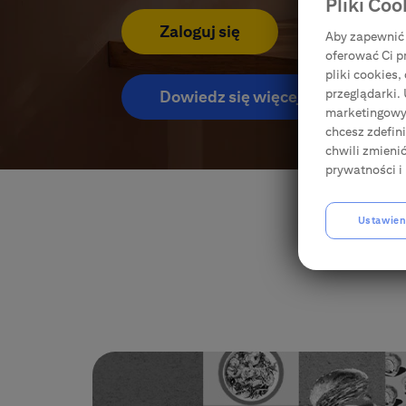
Pliki Coo
Usługi i produkty do Karty
Zaloguj się
Aby zapewnić 
oferować Ci p
Ubezpieczenia
pliki cookies
przeglądarki.
Dowiedz się więcej
marketingowyc
E-bankowość
chcesz zdefin
chwili zmieni
prywatności i 
Citi Specials
Ustawien