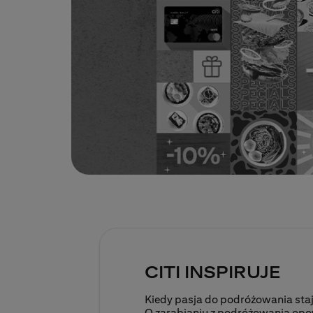
CITI INSPIRUJE
Kiedy pasja do podróżowania staj
O zarabianiu z podróżowania op