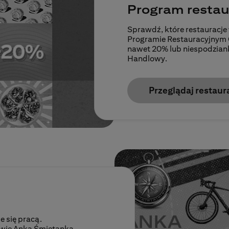
Program restau
Sprawdź, które restauracje
Programie Restauracyjnym Cit
nawet 20% lub niespodzianką
Handlowy.
Przeglądaj restaur
e się pracą.
owie Anka Śmietanka.