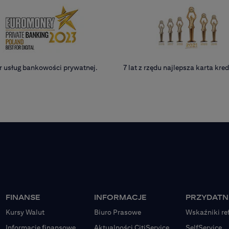
r usług bankowości prywatnej.
7 lat z rzędu najlepsza karta kr
FINANSE
INFORMACJE
PRZYDATNE
Kursy Walut
Biuro Prasowe
Wskaźniki re
Informacje finansowe
Aktualności CitiService
SelfService