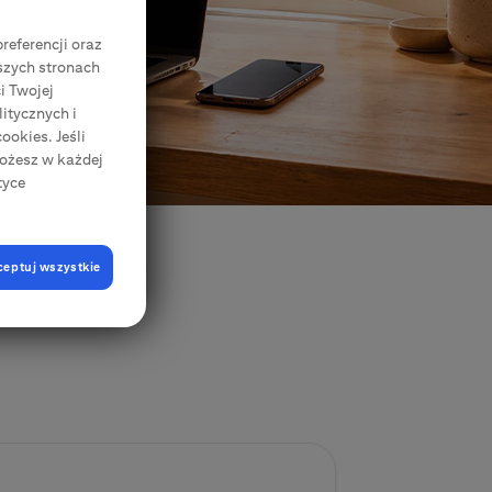
Zgody Elektroniczne
CitiDirect Mobile
referencji oraz
Korporacje, przedsiębiorstwa, samorządy
szych stronach
i Twojej
itycznych i
ookies. Jeśli
Możesz w każdej
tyce
ceptuj wszystkie