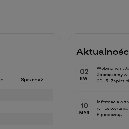
Aktualnośc
Webinarium: J
02
Zapraszamy w c
KWI
no
Sprzedaż
20:15. Zapisz s
Informacja o 
10
wnioskowania 
MAR
hipoteczną.