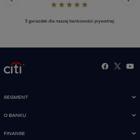
5 gwiazdek dla naszej bankowości prywatnej.
SEGMENT
O banku
O BANKU
Nasze rozwiązania
Grupa Kapitałowa
Nasi Klienci
FINANSE
Zarząd Banku
Strefa Klienta