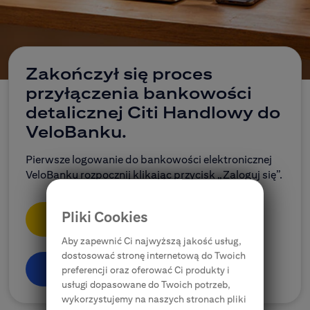
CitiDirect Mobile
Korporacje, przedsiębiorstwa, samorządy
Ubezpieczenia
Zakończył się proces
przyłączenia bankowości
E-bankowość
detalicznej Citi Handlowy do
VeloBanku.
Citi Specials
Pierwsze logowanie do bankowości elektronicznej
VeloBanku rozpocznij klikając przycisk „Zaloguj się”.
Pliki Cookies
Zaloguj się
Aby zapewnić Ci najwyższą jakość usług,
dostosować stronę internetową do Twoich
Dowiedz się więcej
preferencji oraz oferować Ci produkty i
usługi dopasowane do Twoich potrzeb,
wykorzystujemy na naszych stronach pliki